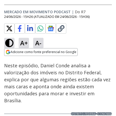
MERCADO EM MOVIMENTO PODCAST
|
Do R7
24/06/2026 - 15H26
(ATUALIZADO EM
24/06/2026 - 15H36
)
A+
A-
Loaded
:
4.44%
Adicione como fonte preferencial no Google
Ativar
Som
Opens in new window
Neste episódio, Daniel Conde analisa a
valorização dos imóveis no Distrito Federal,
explica por que algumas regiões estão cada vez
mais caras e aponta onde ainda existem
oportunidades para morar e investir em
Brasília.
DISTRITO-FEDERAL
ECONOMIA