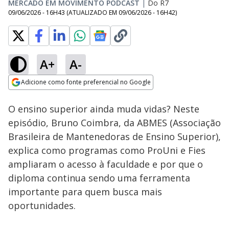
MERCADO EM MOVIMENTO PODCAST
|
Do R7
09/06/2026 - 16H43
(ATUALIZADO EM
09/06/2026 - 16H42
)
A+
A-
Loaded
:
3.23%
Adicione como fonte preferencial no Google
Subtitles
Ativar
Som
Opens in new window
O ensino superior ainda muda vidas? Neste
episódio, Bruno Coimbra, da ABMES (Associação
Brasileira de Mantenedoras de Ensino Superior),
explica como programas como ProUni e Fies
ampliaram o acesso à faculdade e por que o
diploma continua sendo uma ferramenta
importante para quem busca mais
oportunidades.