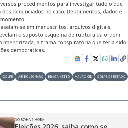
iversos procedimentos para investigar tudo o que
m dos denunciados no caso. Depoimentos, dados e
e momento.
aseiam-se em manuscritos, arquivos digitais,
 revelam o suposto esquema de ruptura da ordem
rmenorizada, a trama conspiratória que teria sido
ções democráticas.
GOLPE
JAIR BOLSONARO
BRAGA NETTO
MAURO CID
GOLPE DE ESTADO
DO R7
/
HÁ 1 HORA
Eleições 2026: saiba como se