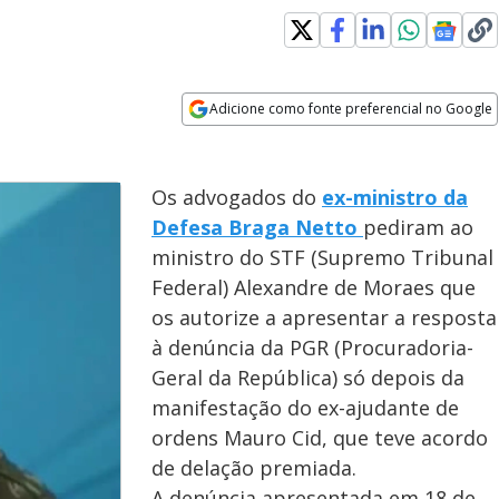
s in new window
Adicione como fonte preferencial no Google
Opens in new window
Os advogados do
ex-ministro da
Defesa Braga Netto
pediram ao
ministro do STF (Supremo Tribunal
Federal) Alexandre de Moraes que
os autorize a apresentar a resposta
à denúncia da PGR (Procuradoria-
Geral da República) só depois da
manifestação do ex-ajudante de
ordens Mauro Cid, que teve acordo
de delação premiada.
A denúncia apresentada em 18 de