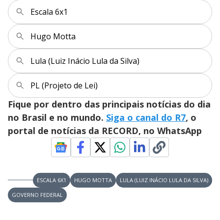
a
o
d
s
o
Escala 6x1
s
y
Hugo Motta
M
V
u
d
Lula (Luiz Inácio Lula da Silva)
o
i
PL (Projeto de Lei)
Fique por dentro das principais notícias do dia
d
no Brasil e no mundo.
Siga o canal do R7
, o
portal de notícias da RECORD, no WhatsApp
e
o
ESCALA 6X1
HUGO MOTTA
LULA (LUIZ INÁCIO LULA DA SILVA)
GOVERNO FEDERAL