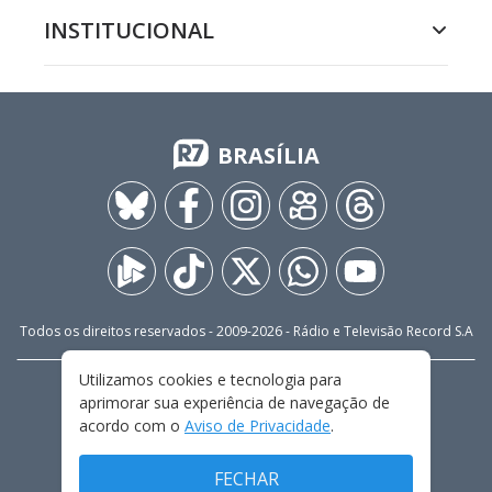
INSTITUCIONAL
BRASÍLIA
Todos os direitos reservados - 2009-
2026
- Rádio e Televisão Record S.A
Utilizamos cookies e tecnologia para
CARREIRA
FALE CONOSCO
PRIVACIDADE
aprimorar sua experiência de navegação de
TERMOS E CONDIÇÕES DE USO
acordo com o
Aviso de Privacidade
.
FECHAR