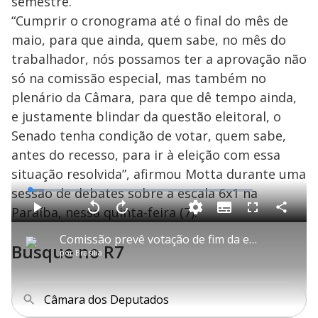
semestre.
“Cumprir o cronograma até o final do mês de
maio, para que ainda, quem sabe, no mês do
trabalhador, nós possamos ter a aprovação não
só na comissão especial, mas também no
plenário da Câmara, para que dê tempo ainda,
e justamente blindar da questão eleitoral, o
Senado tenha condição de votar, quem sabe,
antes do recesso, para ir à eleição com essa
situação resolvida”, afirmou Motta durante uma
sessão de debates sobre a escala 6x1 na
L
o
a
Paraíba, nessa quinta-feira (7).
S
d
u
C
P
V
A
P
F
e
b
o
l
o
v
u
d
t
m
a
l
a
l
:
Comissão prevê votação de fim da escala 6 por 1 na Câmara entre 25 e 27 de maio
i
p
y
t
n
l
6
Busque no R7
t
a
a
ç
s
.
por
Brasília
l
r
r
a
c
2
e
t
1
r
l
r
2
s
i
0
1
e
%
l
s
0
e
h
e
s
n
a
g
e
r
Câmara dos Deputados
u
g
n
u
d
n