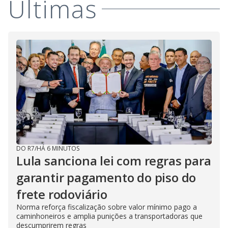
V
Últimas
i
d
e
o
DO R7
/
HÁ 6 MINUTOS
Lula sanciona lei com regras para
garantir pagamento do piso do
frete rodoviário
Norma reforça fiscalização sobre valor mínimo pago a
caminhoneiros e amplia punições a transportadoras que
descumprirem regras