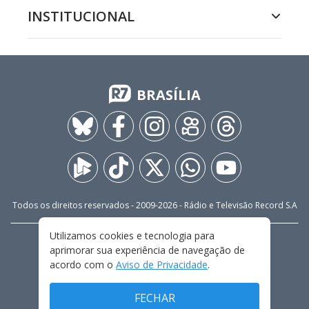
INSTITUCIONAL
BRASÍLIA
Todos os direitos reservados - 2009-
2026
- Rádio e Televisão Record S.A
Utilizamos cookies e tecnologia para
CARREIRA
FALE CONOSCO
PRIVACIDADE
aprimorar sua experiência de navegação de
TERMOS E CONDIÇÕES DE USO
acordo com o
Aviso de Privacidade
.
FECHAR