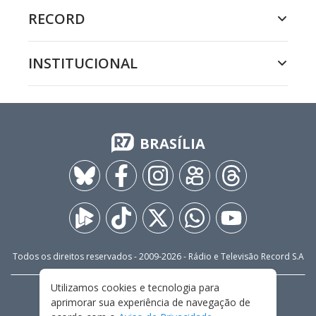
RECORD
INSTITUCIONAL
BRASÍLIA
Todos os direitos reservados - 2009-
2026
- Rádio e Televisão Record S.A
Utilizamos cookies e tecnologia para
CARREIRA
FALE CONOSCO
PRIVACIDADE
aprimorar sua experiência de navegação de
TERMOS E CONDIÇÕES DE USO