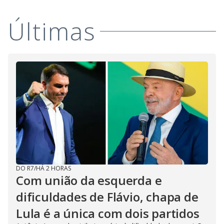
V
d
o
Últimas
i
d
e
o
DO R7
/
HÁ 2 HORAS
Com união da esquerda e
dificuldades de Flávio, chapa de
Lula é a única com dois partidos