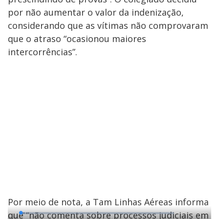
por não aumentar o valor da indenização,
considerando que as vítimas não comprovaram
que o atraso “ocasionou maiores
intercorrências”.
Por meio de nota, a Tam Linhas Aéreas informa
que “não comenta sobre processos judiciais em
L