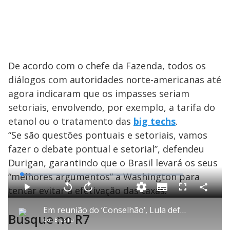
De acordo com o chefe da Fazenda, todos os
diálogos com autoridades norte-americanas até
agora indicaram que os impasses seriam
setoriais, envolvendo, por exemplo, a tarifa do
etanol ou o tratamento das
big techs
.
“Se são questões pontuais e setoriais, vamos
fazer o debate pontual e setorial”, defendeu
Durigan, garantindo que o Brasil levará os seus
“melhores argumentos” a Washington para
L
o
a
tentar evitar a efetivação das taxas.
S
d
u
C
P
V
A
P
F
e
b
o
l
o
v
u
d
t
m
a
l
a
l
:
Em reunião do ‘Conselhão’, Lula defende soberania nacional e critica pressão dos EUA sobre o Brasil
i
p
y
t
n
l
5
Busque no R7
t
a
a
ç
s
.
por
Brasília
l
r
r
a
c
9
e
t
1
r
r
5