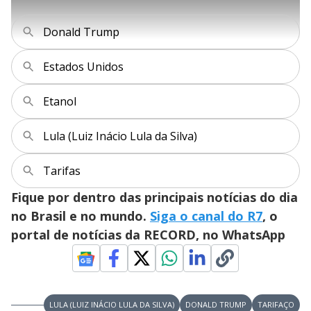
l
s
i
0
1
e
%
l
s
0
e
h
e
s
n
a
g
e
r
Donald Trump
u
g
n
u
a
d
n
o
d
s
o
Estados Unidos
s
y
Etanol
M
V
u
d
Lula (Luiz Inácio Lula da Silva)
o
i
Tarifas
Fique por dentro das principais notícias do dia
d
no Brasil e no mundo.
Siga o canal do R7
, o
portal de notícias da RECORD, no WhatsApp
e
o
LULA (LUIZ INÁCIO LULA DA SILVA)
DONALD TRUMP
TARIFAÇO