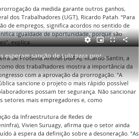
rorrogação da medida garante outros ganhos,
ral dos Trabalhadores (UGT), Ricardo Patah. "Para
ão de empregos, significa acordos no sentido de
R
-
4:07
nifica igualdade de oportunidade, porque são
e
s", explica.
P
C
P
F
m
o
i
u
m
c
l
p
Empresários e trabalhadores esperam sanção de Lula para prorrogar desoneração da folha de pagamento
a
t
l
eira de Proteína Animal (ABPA), Ricardo Santin, a
a
u
s
r
r
c
i
t
e
r
l como dos trabalhadores mostra a importância da
i
-
e
l
l
n
i
e
V
h
n
n
Congresso com a aprovação da prorrogação. "A
e
a
-
i
l
r
P
o
blica sancione o projeto o mais rápido possível
i
c
n
c
i
t
olaboradores possam ter segurança. Não sancionar
d
u
g
a
a
r
d
e
 os setores mais empregadores e, como
e
T
i
ção da Infraestrutura de Redes de
m
y
infra), Vivien Suruagy, afirma que o setor ainda
e
ído à espera da definição sobre a desoneração. "As