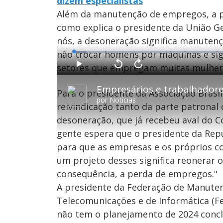
dizem especialistas
Além da manutenção de empregos, a p
como explica o presidente da União Ge
nós, a desoneração significa manutenç
não trocar homens por máquinas e sig
L
o
a
setores que empregam muitas mulhere
d
P
V
A
e
l
o
v
d
a
l
a
:
y
t
n
3
Para o presidente da Associação Brasil
a
ç
.
r
a
9
por
Notícias
1
r
8
reivindicação tanto da parte patrona
0
1
%
s
0
e
s
desoneração, que já recebeu aval do 
g
e
u
g
gente espera que o presidente da Repú
n
u
d
n
o
d
para que as empresas e os próprios c
s
o
s
um projeto desses significa reonerar
consequência, a perda de empregos."
A presidente da Federação de Manuten
M
u
d
Telecomunicações e de Informática (Fen
o
não tem o planejamento de 2024 conclu