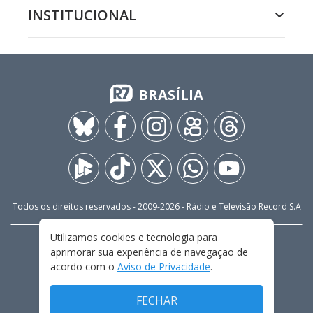
INSTITUCIONAL
BRASÍLIA
Todos os direitos reservados - 2009-
2026
- Rádio e Televisão Record S.A
Utilizamos cookies e tecnologia para
CARREIRA
FALE CONOSCO
PRIVACIDADE
aprimorar sua experiência de navegação de
TERMOS E CONDIÇÕES DE USO
acordo com o
Aviso de Privacidade
.
FECHAR