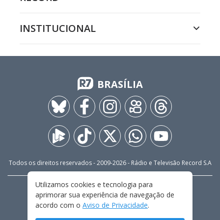
INSTITUCIONAL
BRASÍLIA
Todos os direitos reservados - 2009-
2026
- Rádio e Televisão Record S.A
Utilizamos cookies e tecnologia para
CARREIRA
FALE CONOSCO
PRIVACIDADE
aprimorar sua experiência de navegação de
TERMOS E CONDIÇÕES DE USO
acordo com o
Aviso de Privacidade
.