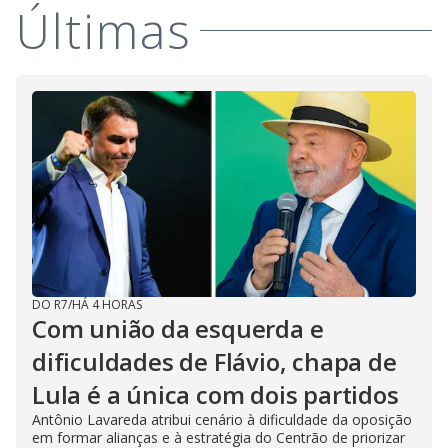
Últimas
i
d
e
o
DO R7
/
HÁ 4 HORAS
Com união da esquerda e
dificuldades de Flávio, chapa de
Lula é a única com dois partidos
Antônio Lavareda atribui cenário à dificuldade da oposição
em formar alianças e à estratégia do Centrão de priorizar