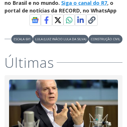
d
no Brasil e no mundo.
Siga o canal do R7
, o
portal de notícias da RECORD, no WhatsApp
e
o
ESCALA 6X1
LULA (LUIZ INÁCIO LULA DA SILVA)
CONSTRUÇÃO CIVIL
Últimas