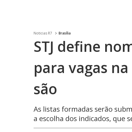
Noticias R7
Brasília
STJ define no
para vagas na
são
As listas formadas serão subm
a escolha dos indicados, que 