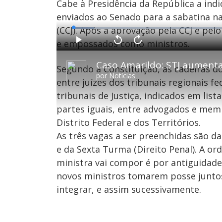
Cabe à Presidência da República a ind
enviados ao Senado para a sabatina na
(CCJ). Após a aprovação pela CCJ e pe
L
o
a
e empossados como ministros.
d
P
V
A
e
l
o
v
d
a
l
a
:
y
t
n
6
Segundo a Constituição, as cadeiras do
a
ç
.
r
a
3
por
Notícias
1
r
1
entre juízes dos tribunais regionais 
0
1
%
s
0
e
s
tribunais de Justiça, indicados em list
g
e
u
g
partes iguais, entre advogados e memb
n
u
d
n
o
d
Distrito Federal e dos Territórios.
s
o
s
As três vagas a ser preenchidas são d
e da Sexta Turma (Direito Penal). A o
ministra vai compor é por antiguidade 
M
u
d
novos ministros tomarem posse juntos,
o
integrar, e assim sucessivamente.