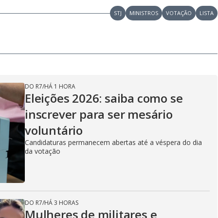
V
STJ
MINISTROS
VOTAÇÃO
LISTA
i
d
DO R7
/
HÁ 1 HORA
Eleições 2026: saiba como se
e
inscrever para ser mesário
voluntário
o
Candidaturas permanecem abertas até a véspera do dia
da votação
DO R7
/
HÁ 3 HORAS
Mulheres de militares e