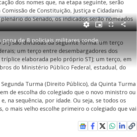
icação dos nomes que, na etapa seguinte, serão
 Comissão de Constituição, Justiça e Cidadania
R
-
2:36
lo plenário do Senado, os indicados serão nomeados
e
P
C
P
F
m
o
i
u
m
c
l
p
Caso Amarildo: STJ aumenta pena de 8 policiais militares condenados pela morte do pedreiro
a
t
l
 STJ são divididas da seguinte forma: um terço
a
u
s
r
r
c
i
t
e
r
federais; um terço entre desembargadores dos
i
-
e
l
l
n
i
e
V
h
n
n
a tríplice elaborada pelo próprio STJ; um terço, em
e
a
-
i
l
r
P
o
ros do Ministério Público Federal, estadual, do
i
c
n
c
i
t
d
u
g
a
a
r
d
e
a Segunda Turma (Direito Público), da Quinta Turma
e
T
rdem de escolha do colegiado que o novo ministro ou
i
e, na sequência, por idade. Ou seja, se todos os
m
y
 o mais velho escolhe primeiro o colegiado que vai
e