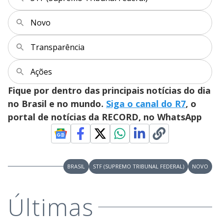
y
Novo
M
V
u
d
Transparência
o
i
Ações
Fique por dentro das principais notícias do dia
d
no Brasil e no mundo.
Siga o canal do R7
, o
portal de notícias da RECORD, no WhatsApp
e
o
BRASIL
STF (SUPREMO TRIBUNAL FEDERAL)
NOVO
Últimas