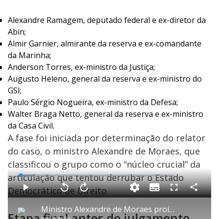
Alexandre Ramagem, deputado federal e ex-diretor da
Abin;
Almir Garnier, almirante da reserva e ex-comandante
da Marinha;
Anderson Torres, ex-ministro da Justiça;
Augusto Heleno, general da reserva e ex-ministro do
GSI;
Paulo Sérgio Nogueira, ex-ministro da Defesa;
Walter Braga Netto, general da reserva e ex-ministro
da Casa Civil.
A fase foi iniciada por determinação do relator
do caso, o ministro Alexandre de Moraes, que
classificou o grupo como o “núcleo crucial” da
articulação que tentou derrubar o Estado
L
o
a
Democrático de Direito.
S
d
u
C
P
V
A
P
F
e
b
o
l
o
v
u
d
t
m
a
l
a
l
:
Ministro Alexandre de Moraes proíbe acampamentos de deputados na Praça dos Três Poderes
i
p
y
t
n
l
9
Etapa final antes do julgamento
t
a
a
ç
s
.
por
Brasília
l
r