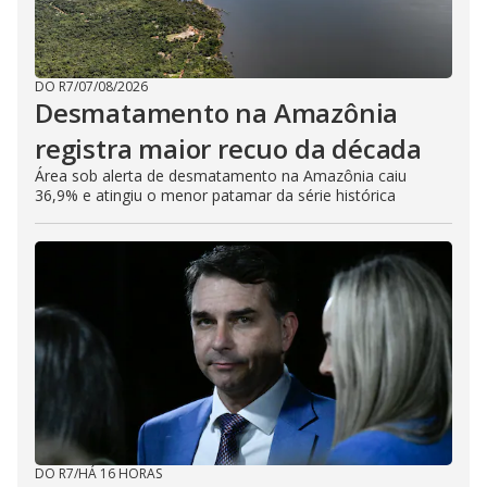
DO R7
/
07/08/2026
Desmatamento na Amazônia
registra maior recuo da década
Área sob alerta de desmatamento na Amazônia caiu
36,9% e atingiu o menor patamar da série histórica
DO R7
/
HÁ 16 HORAS