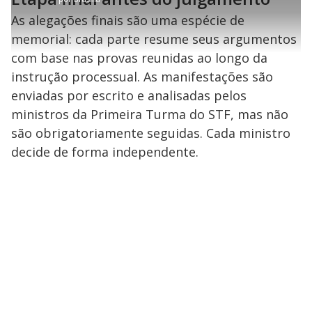
r
a
c
1
e
t
1
r
l
r
8
s
i
0
1
e
As alegações finais são uma espécie de
%
l
s
0
e
h
e
s
n
a
memorial: cada parte resume seus argumentos
g
e
r
u
g
n
u
a
com base nas provas reunidas ao longo da
d
n
o
d
s
o
instrução processual. As manifestações são
s
enviadas por escrito e analisadas pelos
y
ministros da Primeira Turma do STF, mas não
M
são obrigatoriamente seguidas. Cada ministro
V
u
d
decide de forma independente.
o
i
d
e