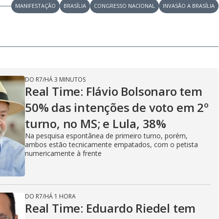
V
MANIFESTAÇÃO
BRASÍLIA
CONGRESSO NACIONAL
INVASÃO A BRASÍLIA
i
DO R7
/
HÁ 3 MINUTOS
d
Real Time: Flávio Bolsonaro tem
50% das intenções de voto em 2º
e
turno, no MS; e Lula, 38%
Na pesquisa espontânea de primeiro turno, porém,
ambos estão tecnicamente empatados, com o petista
numericamente à frente
o
DO R7
/
HÁ 1 HORA
Real Time: Eduardo Riedel tem