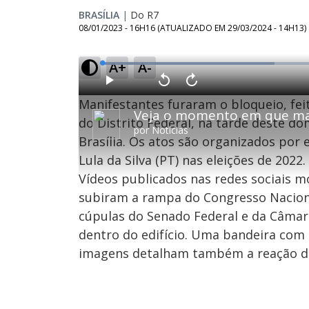
BRASÍLIA
|
Do R7
08/01/2023 - 16H16
(ATUALIZADO EM
29/03/2024 - 14H13
)
A+
A-
L
o
a
d
P
V
A
e
l
o
v
d
Manifestantes furaram o bloqueio, feit
a
l
a
:
y
t
n
3
a
ç
do Distrito Federal, na tarde deste do
7
r
a
.
por
Notícias
1
r
6
Brasília. Os atos são organizados por e
0
1
3
s
0
%
e
s
Lula da Silva (PT) nas eleições de 2022.
g
e
u
g
n
u
Vídeos publicados nas redes sociais
d
n
o
d
subiram a rampa do Congresso Naciona
s
o
s
cúpulas do Senado Federal e da Câmar
dentro do edifício. Uma bandeira com a
imagens detalham também a reação do
M
u
d
o