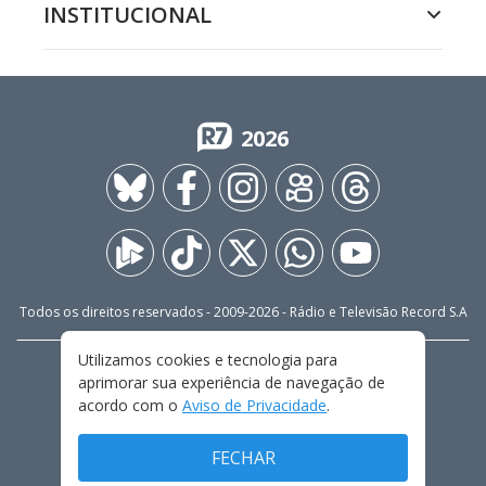
INSTITUCIONAL
2026
Todos os direitos reservados - 2009-
2026
- Rádio e Televisão Record S.A
Utilizamos cookies e tecnologia para
CARREIRA
FALE CONOSCO
PRIVACIDADE
aprimorar sua experiência de navegação de
TERMOS E CONDIÇÕES DE USO
acordo com o
Aviso de Privacidade
.
FECHAR