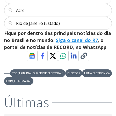
M
V
u
d
Acre
o
i
Rio de Janeiro (Estado)
Fique por dentro das principais notícias do dia
d
no Brasil e no mundo.
Siga o canal do R7
, o
portal de notícias da RECORD, no WhatsApp
e
o
TSE (TRIBUNAL SUPERIOR ELEITORAL)
ELEIÇÕES
URNA ELETRÔNICA
FORÇAS ARMADAS
Últimas