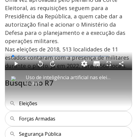
Eleitoral, as requisições seguem para a
Presidência da República, a quem cabe dar a
autorização final e acionar o Ministério da
Defesa para o planejamento e a execução das
operações militares.
Nas eleições de 2018, 513 localidades de 11
estados contaram com a presença de militares
L
o
a
durante o pleito. Já em 2022, foram 568 locais.
S
d
u
C
P
V
A
P
F
e
b
o
l
o
v
u
d
t
m
a
l
a
l
:
Uso de inteligência artificial nas eleições é desafio para o TSE
i
p
y
t
n
l
1
Busque no R7
t
a
a
ç
s
.
por
2026
l
r
r
a
c
3
e
t
1
r
l
r
8
s
i
0
1
e
%
l
s
0
e
h
e
s
n
a
g
e
r
Eleições
u
g
n
u
a
d
n
o
d
s
o
Forças Armadas
s
y
Segurança Pública