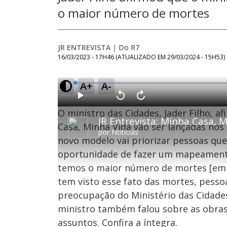
o maior número de mortes
JR ENTREVISTA
|
Do R7
16/03/2023 - 17H46
(ATUALIZADO EM
29/03/2024 - 15H53
)
A+
A-
L
o
a
d
P
V
A
e
l
o
v
d
O ministro das Cidades, Jader Filho, a
a
l
a
:
y
t
n
0
a
ç
Casa, Minha Vida vão ser lançadas nos
.
r
a
6
por
Notícias
1
r
6
novo modelo vai priorizar pessoas qu
0
1
%
s
0
e
s
oportunidade de fazer um mapeamento
g
e
u
g
n
u
temos o maior número de mortes [em á
d
n
o
d
tem visto esse fato das mortes, pess
s
o
s
preocupação do Ministério das Cidades
ministro também falou sobre as obras 
assuntos. Confira a íntegra.
M
u