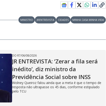
y
e
V
MINISTRO
JRENTREVISTA
CIDADES
MINHA CASA MINHA VIDA
i
DO R7
/
06/08/2026
d
JR ENTREVISTA: ‘Zerar a fila será
inédito’, diz ministro da
e
Previdência Social sobre INSS
Wolney Queiroz falou ainda que a meta é que o tempo de
resposta não ultrapasse os 45 dias, conforme estipulado
pelo TCU
o