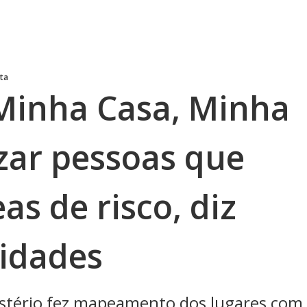
sta
 Minha Casa, Minha
izar pessoas que
s de risco, diz
Cidades
nistério fez mapeamento dos lugares com