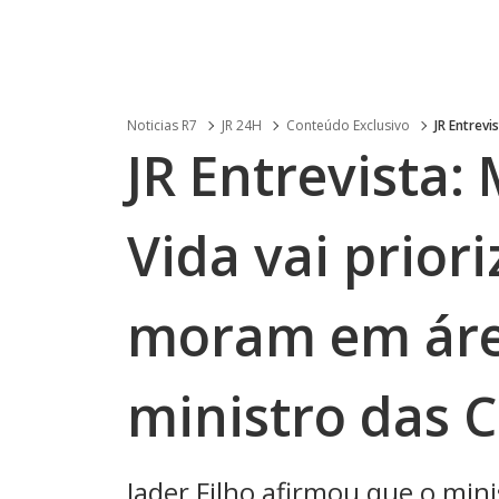
Noticias R7
JR 24H
Conteúdo Exclusivo
JR Entrevi
JR Entrevista:
Vida vai prior
moram em área
ministro das 
Jader Filho afirmou que o mi