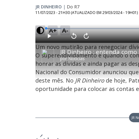
JR DINHEIRO
|
Do R7
11/07/2023 - 21H30
(ATUALIZADO EM
29/03/2024 - 19H01
)
A+
A-
L
o
a
d
P
V
A
e
l
o
v
d
Um novo mutirão para renegociar dívi
a
l
a
:
y
t
n
7
a
ç
O superendividamento é quando o con
.
r
a
5
por
Notícias
1
r
7
honrar as dívidas e ainda pagar as de
0
1
%
s
0
e
s
Nacional do Consumidor anunciou que
g
e
u
g
n
u
deste mês. No
JR Dinheiro
de hoje, Pat
d
n
o
d
oportunidade para colocar as contas em
s
o
s
M
u
JR N
d
o