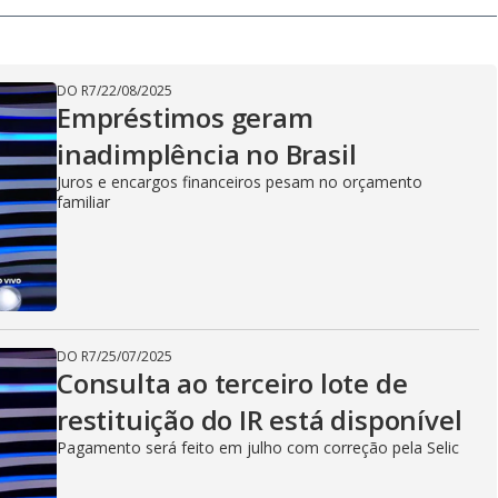
V
DO R7
/
22/08/2025
i
Empréstimos geram
inadimplência no Brasil
Juros e encargos financeiros pesam no orçamento
d
familiar
e
DO R7
/
25/07/2025
o
Consulta ao terceiro lote de
restituição do IR está disponível
Pagamento será feito em julho com correção pela Selic