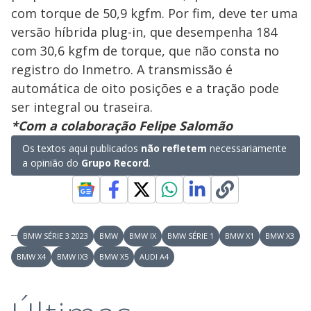
com torque de 50,9 kgfm. Por fim, deve ter uma
versão híbrida plug-in, que desempenha 184
com 30,6 kgfm de torque, que não consta no
registro do Inmetro. A transmissão é
automática de oito posições e a tração pode
ser integral ou traseira.
*Com a colaboração Felipe Salomão
Os textos aqui publicados
não refletem
necessariamente
a opinião do
Grupo Record
.
BMW SÉRIE 3 2023
BMW
BMW IX
BMW SÉRIE 1
BMW X1
BMW X3
BMW X4
BMW IX3
BMW X5
AUDI A4