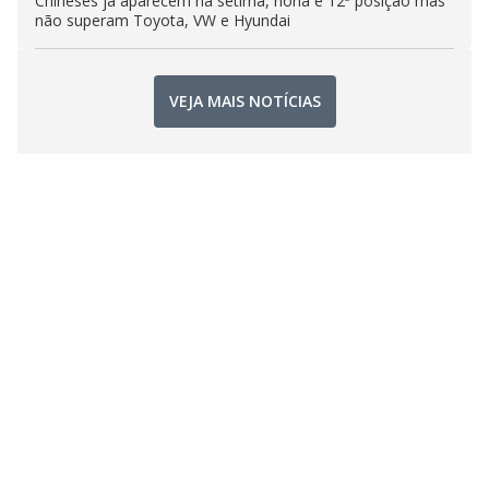
Chineses já aparecem na sétima, nona e 12ª posição mas
não superam Toyota, VW e Hyundai
VEJA MAIS NOTÍCIAS