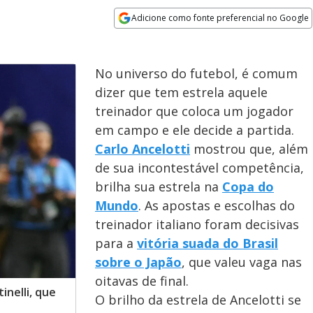
Adicione como fonte preferencial no Google
Opens in new window
No universo do futebol, é comum
dizer que tem estrela aquele
treinador que coloca um jogador
em campo e ele decide a partida.
Carlo Ancelotti
mostrou que, além
de sua incontestável competência,
brilha sua estrela na
Copa do
Mundo
. As apostas e escolhas do
treinador italiano foram decisivas
para a
vitória suada do Brasil
sobre o Japão
, que valeu vaga nas
oitavas de final.
inelli, que
O brilho da estrela de Ancelotti se