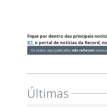
Fique por dentro das principais notíc
R7
, o portal de notícias da Record, 
Os textos aqui publicados
não refletem
necessa
Últimas