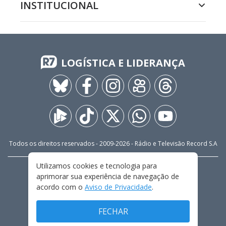
INSTITUCIONAL
LOGÍSTICA E LIDERANÇA
Todos os direitos reservados - 2009-
2026
- Rádio e Televisão Record S.A
Utilizamos cookies e tecnologia para
CARREIRA
FALE CONOSCO
PRIVACIDADE
aprimorar sua experiência de navegação de
TERMOS E CONDIÇÕES DE USO
acordo com o
Aviso de Privacidade
.
FECHAR