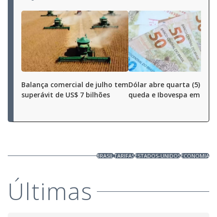
Balança comercial de julho tem
Dólar abre quarta (5) em
superávit de US$ 7 bilhões
queda e Ibovespa em alta
BRASIL
TARIFAS
ESTADOS-UNIDOS
ECONOMIA
Últimas