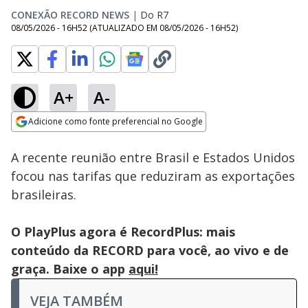
CONEXÃO RECORD NEWS
|
Do R7
08/05/2026 - 16H52
(ATUALIZADO EM
08/05/2026 - 16H52
)
A+
A-
Loaded
:
15.90%
Adicione como fonte preferencial no Google
Subtitles
Ativar
Som
Opens in new window
A recente reunião entre Brasil e Estados Unidos
focou nas tarifas que reduziram as exportações
brasileiras.
O PlayPlus agora é RecordPlus: mais
conteúdo da RECORD para você, ao vivo e de
graça. Baixe o app
aqui!
VEJA TAMBÉM