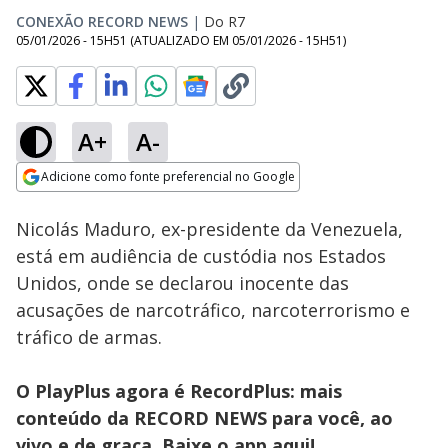
CONEXÃO RECORD NEWS
|
Do R7
05/01/2026 - 15H51
(ATUALIZADO EM
05/01/2026 - 15H51
)
A+
A-
Loaded
:
11.11%
Adicione como fonte preferencial no Google
Subtitles
Ativar
Som
Opens in new window
Nicolás Maduro, ex-presidente da Venezuela,
está em audiência de custódia nos Estados
Unidos, onde se declarou inocente das
acusações de narcotráfico, narcoterrorismo e
tráfico de armas.
O PlayPlus agora é RecordPlus: mais
conteúdo da RECORD NEWS para você, ao
vivo e de graça. Baixe o app
aqui!