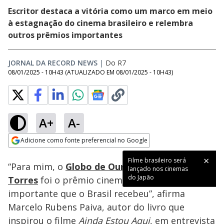
Escritor destaca a vitória como um marco em meio
à estagnação do cinema brasileiro e relembra
outros prêmios importantes
JORNAL DA RECORD NEWS
|
Do R7
08/01/2025 - 10H43
(ATUALIZADO EM
08/01/2025 - 10H43
)
A+
A-
Loaded
:
67.43%
Adicione como fonte preferencial no Google
Ativar
Som
Opens in new window
Filme brasileiro será
“Para mim, o
Globo de Ouro de Fernanda
lançado nos cinemas
do Japão
Torres
foi o prêmio cinematográfico mais
importante que o Brasil recebeu”, afirma
Marcelo Rubens Paiva, autor do livro que
inspirou o filme
Ainda Estou Aqui
, em entrevista