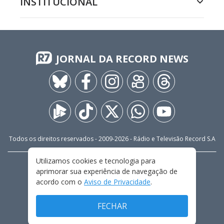
INSTITUCIONAL
JORNAL DA RECORD NEWS
Todos os direitos reservados - 2009-
2026
- Rádio e Televisão Record S.A
Utilizamos cookies e tecnologia para
CARREIRA
FALE CONOSCO
PRIVACIDADE
aprimorar sua experiência de navegação de
TERMOS E CONDIÇÕES DE USO
acordo com o
Aviso de Privacidade
.
FECHAR