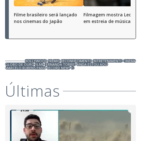
Filme brasileiro será lançado
Filmagem mostra Led Zep
nos cinemas do Japão
em estreia de música
HOLLYWOOD
PRÊMIO
RECONHECIMENTO
ENTRETENIMENTO
CINEMA
GLOBO DE OURO
FILME
FERNANDA TORRES
AINDA ESTOU AQUI
MARCELO RUBENS PAIVA
RECORD NEWS
R7
Últimas