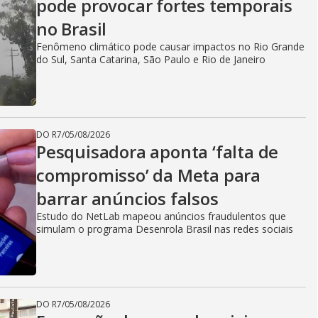
i
pode provocar fortes temporais
no Brasil
d
Fenômeno climático pode causar impactos no Rio Grande
do Sul, Santa Catarina, São Paulo e Rio de Janeiro
e
DO R7
/
05/08/2026
Pesquisadora aponta ‘falta de
o
compromisso’ da Meta para
barrar anúncios falsos
Estudo do NetLab mapeou anúncios fraudulentos que
simulam o programa Desenrola Brasil nas redes sociais
DO R7
/
05/08/2026