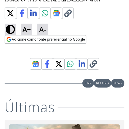
28/04/2016 - 17H28
(ATUALIZADO EM
23/02/2024 - 14H57
)
A+
A-
Adicione como fonte preferencial no Google
Opens in new window
LINK
RECORD
NEWS
Últimas