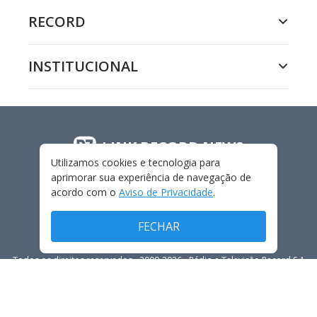
RECORD
INSTITUCIONAL
LINK RECORD NEWS
Utilizamos cookies e tecnologia para
aprimorar sua experiência de navegação de
acordo com o
Aviso de Privacidade
.
FECHAR
Todos os direitos reservados - 2009-
2026
- Rádio e Televisão Record S.A
CARREIRA
FALE CONOSCO
PRIVACIDADE
TERMOS E CONDIÇÕES DE USO