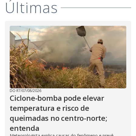
Últimas
i
d
e
o
DO R7
/
07/08/2026
Ciclone-bomba pode elevar
temperatura e risco de
queimadas no centro-norte;
entenda
Meteorologista explica causas do fenômeno e prevê