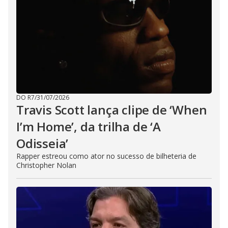
DO R7
/
31/07/2026
Travis Scott lança clipe de ‘When
I’m Home’, da trilha de ‘A
Odisseia’
Rapper estreou como ator no sucesso de bilheteria de
Christopher Nolan