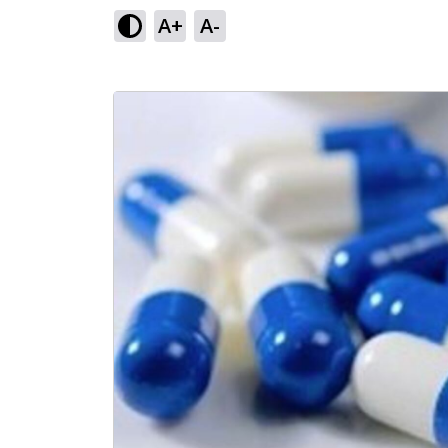
A+
A-