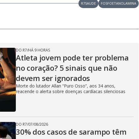
R7SAUDE
FOSFOETANOLAMINA
DO R7
/
HÁ 9 HORAS
Atleta jovem pode ter problema
no coração? 5 sinais que não
devem ser ignorados
Morte do lutador Allan “Puro Osso”, aos 34 anos,
reacende o alerta sobre doenças cardíacas silenciosas
DO R7
/
07/08/2026
30% dos casos de sarampo têm