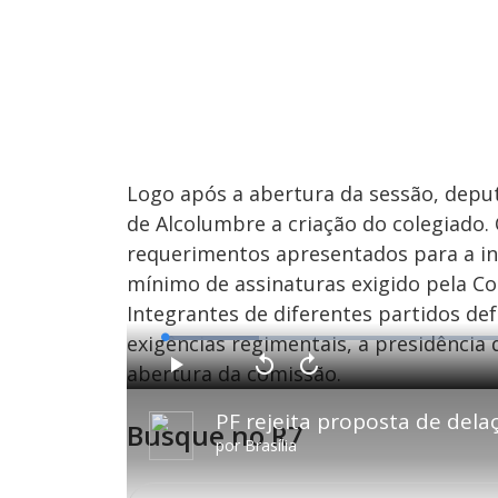
Logo após a abertura da sessão, depu
de Alcolumbre a criação do colegiado
requerimentos apresentados para a in
mínimo de assinaturas exigido pela Co
Integrantes de diferentes partidos d
exigências regimentais, a presidência 
L
o
a
abertura da comissão.
d
P
V
A
e
l
o
v
d
a
l
a
:
PF rejeita proposta de del
y
t
n
1
Busque no R7
a
ç
2
r
a
.
por
Brasília
1
r
8
0
1
1
s
0
%
e
s
g
e