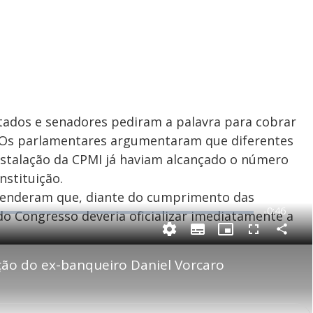
tados e senadores pediram a palavra para cobrar
. Os parlamentares argumentaram que diferentes
stalação da CPMI já haviam alcançado o número
nstituição.
efenderam que, diante do cumprimento das
R
-
0:46
do Congresso deveria oficializar imediatamente a
e
P
C
S
P
F
m
o
u
i
u
m
b
c
l
p
ação do ex-banqueiro Daniel Vorcaro
a
t
t
l
a
i
u
s
r
t
r
c
i
t
l
e
r
i
e
-
e
l
n
s
i
e
V
h
n
n
e
a
-