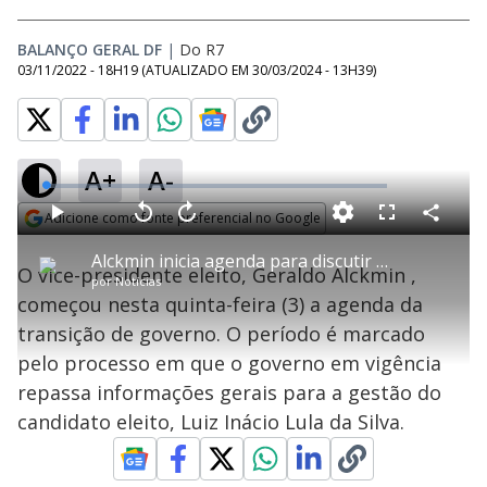
BALANÇO GERAL DF
|
Do R7
03/11/2022 - 18H19
(ATUALIZADO EM
30/03/2024 - 13H39
)
A+
A-
L
o
a
Adicione como fonte preferencial no Google
d
C
P
V
A
P
F
e
o
l
o
v
u
Opens in new window
d
m
a
l
a
l
:
Alckmin inicia agenda para discutir transição de governo
p
y
t
n
l
1
O vice-presidente eleito, Geraldo Alckmin ,
a
a
ç
s
.
por
Notícias
r
r
a
c
6
t
1
r
l
r
6
começou nesta quinta-feira (3) a agenda da
i
0
1
e
%
l
s
0
e
h
transição de governo. O período é marcado
e
s
n
a
g
e
r
u
g
pelo processo em que o governo em vigência
n
u
a
d
n
o
d
repassa informações gerais para a gestão do
s
o
s
candidato eleito, Luiz Inácio Lula da Silva.
y
M