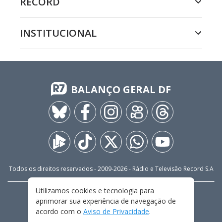
RECORD
INSTITUCIONAL
BALANÇO GERAL DF
Todos os direitos reservados - 2009-
2026
- Rádio e Televisão Record S.A
Utilizamos cookies e tecnologia para
CARREIRA
FALE CONOSCO
PRIVACIDADE
aprimorar sua experiência de navegação de
TERMOS E CONDIÇÕES DE USO
acordo com o
Aviso de Privacidade
.