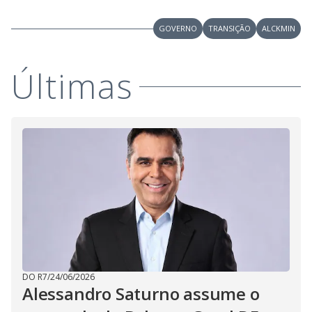
V
u
d
o
GOVERNO
TRANSIÇÃO
ALCKMIN
i
Últimas
d
e
o
DO R7
/
24/06/2026
Alessandro Saturno assume o