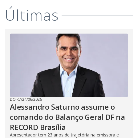
i
Últimas
d
e
o
DO R7
/
24/06/2026
Alessandro Saturno assume o
comando do Balanço Geral DF na
RECORD Brasília
Apresentador tem 23 anos de trajetória na emissora e