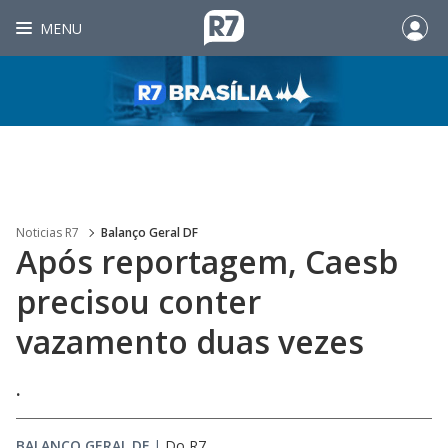
MENU
Noticias R7
Balanço Geral DF
Após reportagem, Caesb
precisou conter
vazamento duas vezes
.
BALANÇO GERAL DF
|
Do R7