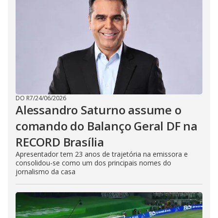
i
d
e
o
DO R7
/
24/06/2026
Alessandro Saturno assume o
comando do Balanço Geral DF na
RECORD Brasília
Apresentador tem 23 anos de trajetória na emissora e
consolidou-se como um dos principais nomes do
jornalismo da casa