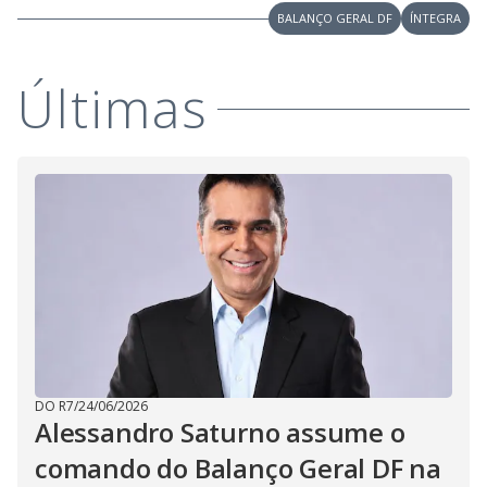
V
o
BALANÇO GERAL DF
ÍNTEGRA
i
Últimas
d
e
o
DO R7
/
24/06/2026
Alessandro Saturno assume o
comando do Balanço Geral DF na