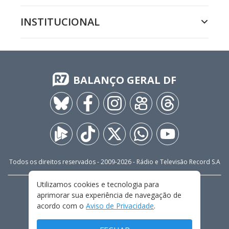
INSTITUCIONAL
BALANÇO GERAL DF
Todos os direitos reservados - 2009-
2026
- Rádio e Televisão Record S.A
Utilizamos cookies e tecnologia para
CARREIRA
FALE CONOSCO
PRIVACIDADE
aprimorar sua experiência de navegação de
TERMOS E CONDIÇÕES DE USO
acordo com o
Aviso de Privacidade
.