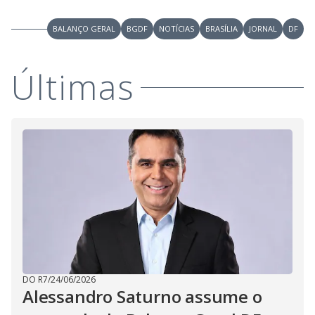
V
u
d
o
BALANÇO GERAL
BGDF
NOTÍCIAS
BRASÍLIA
JORNAL
DF
i
Últimas
d
e
o
DO R7
/
24/06/2026
Alessandro Saturno assume o