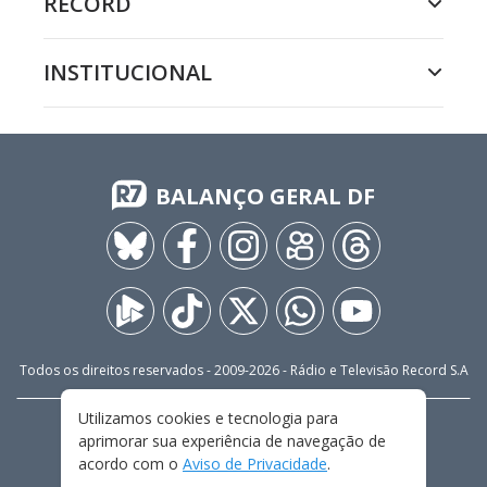
RECORD
INSTITUCIONAL
BALANÇO GERAL DF
Todos os direitos reservados - 2009-
2026
- Rádio e Televisão Record S.A
Utilizamos cookies e tecnologia para
CARREIRA
FALE CONOSCO
PRIVACIDADE
aprimorar sua experiência de navegação de
TERMOS E CONDIÇÕES DE USO
acordo com o
Aviso de Privacidade
.