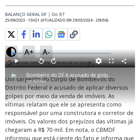
BALANÇO GERAL DF
|
Do R7
25/09/2023 - 15H21
(ATUALIZADO EM
29/03/2024 - 20H56
)
A+
A-
L
o
a
Adicione como fonte preferencial no Google
d
C
P
V
A
P
F
e
o
l
o
v
u
Opens in new window
d
m
a
l
a
l
:
Bombeiro do DF é acusado de golpe de falsa venda de imóveis
p
y
t
n
l
2
Um sargento do Corpo de Bombeiros do
a
a
ç
s
.
por
Notícias
r
r
a
c
4
t
1
r
l
r
2
Distrito Federal é acusado de aplicar diversos
i
0
1
e
%
l
s
0
e
h
golpes por meio da venda de imóveis. As
e
s
n
a
g
e
r
u
g
vítimas relatam que ele se apresenta como
n
u
a
d
n
o
d
responsável por uma construtora e corretor de
s
o
s
imóveis. Os valores dos prejuízos das vítimas já
y
chegaram a R$ 70 mil. Em nota, o CBMDF
informou que está ciente do fato e informa que
M