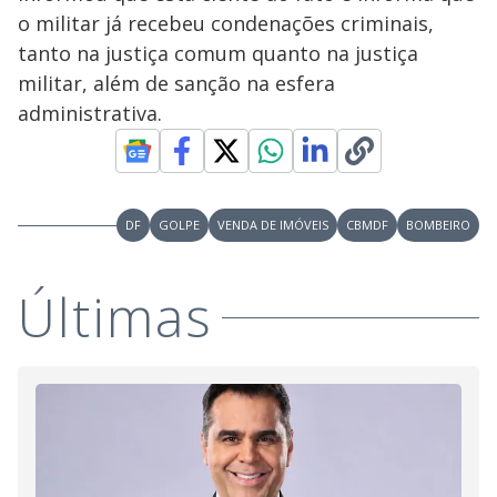
V
u
d
o militar já recebeu condenações criminais,
o
tanto na justiça comum quanto na justiça
i
militar, além de sanção na esfera
administrativa.
d
e
DF
GOLPE
VENDA DE IMÓVEIS
CBMDF
BOMBEIRO
o
Últimas