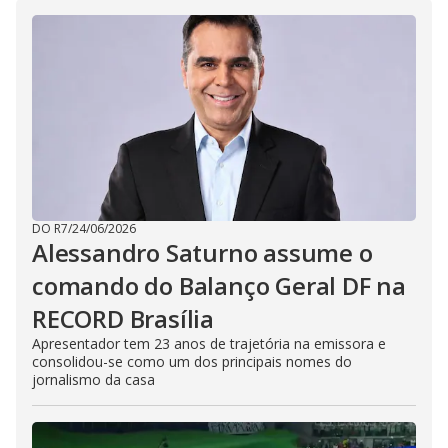
i
d
e
o
DO R7
/
24/06/2026
Alessandro Saturno assume o
comando do Balanço Geral DF na
RECORD Brasília
Apresentador tem 23 anos de trajetória na emissora e
consolidou-se como um dos principais nomes do
jornalismo da casa