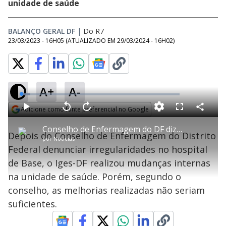
unidade de saúde
BALANÇO GERAL DF
|
Do R7
23/03/2023 - 16H05
(ATUALIZADO EM
29/03/2024 - 16H02
)
A+
A-
L
o
a
Adicione como fonte preferencial no Google
d
C
P
V
A
P
F
e
o
l
o
v
u
Opens in new window
d
m
a
l
a
l
:
Conselho de Enfermagem do DF diz que melhorias no Hospital de Base são insuficientes
p
y
t
n
l
5
Depois do Conselho de Enfermagem do Distrito
a
a
ç
s
.
por
Notícias
r
r
a
c
6
t
1
r
l
r
9
Federal denunciar irregularidades no hospital
i
0
1
e
%
l
s
0
e
h
de Base, o Iges-DF realizou mudanças internas
e
s
n
a
g
e
r
u
g
na unidade de saúde. Porém, segundo o
n
u
a
d
n
o
d
conselho, as melhorias realizadas não seriam
s
o
s
suficientes.
y