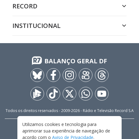
RECORD
INSTITUCIONAL
BALANÇO GERAL DF
Todos os direitos reservados - 2009-
2026
- Rádio e Televisão Record S.A
Utilizamos cookies e tecnologia para
CARREIRA
FALE CONOSCO
PRIVACIDADE
aprimorar sua experiência de navegação de
TERMOS E CONDIÇÕES DE USO
acordo com o
Aviso de Privacidade
.