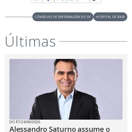
M
V
u
d
o
CONSELHO DE ENFERMAGEM DO DF
HOSPITAL DE BASE
i
Últimas
d
e
o
DO R7
/
24/06/2026
Alessandro Saturno assume o