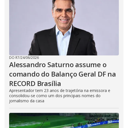
i
d
e
o
DO R7
/
24/06/2026
Alessandro Saturno assume o
comando do Balanço Geral DF na
RECORD Brasília
Apresentador tem 23 anos de trajetória na emissora e
consolidou-se como um dos principais nomes do
jornalismo da casa