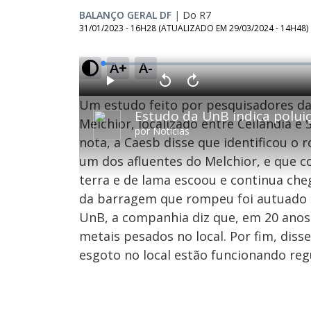
BALANÇO GERAL DF
|
Do R7
31/01/2023 - 16H28
(ATUALIZADO EM
29/03/2024 - 14H48
)
A+
A-
L
o
a
d
P
V
A
e
l
o
v
d
Um estudo feito por pesquisadores da 
a
l
a
:
y
t
n
2
a
ç
Melchior, localizado entre Ceilândia 
.
r
a
6
por
Notícias
1
r
6
nota, a Caesb disse que identificou 
0
1
%
s
0
e
s
um dos afluentes do Melchior, e que
g
e
u
g
n
u
terra e de lama escoou e continua che
d
n
o
d
da barragem que rompeu foi autuado e
s
o
s
UnB, a companhia diz que, em 20 anos
metais pesados no local. Por fim, diss
esgoto no local estão funcionando re
M
u
d
o