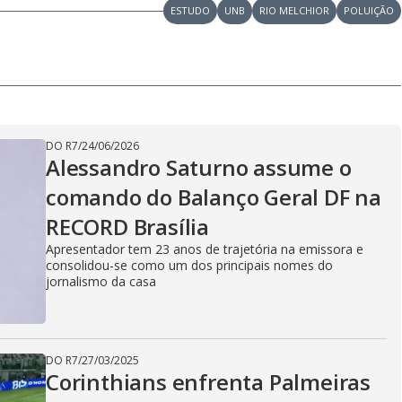
V
ESTUDO
UNB
RIO MELCHIOR
POLUIÇÃO
i
DO R7
/
24/06/2026
d
Alessandro Saturno assume o
comando do Balanço Geral DF na
e
RECORD Brasília
Apresentador tem 23 anos de trajetória na emissora e
consolidou-se como um dos principais nomes do
jornalismo da casa
o
DO R7
/
27/03/2025
Corinthians enfrenta Palmeiras