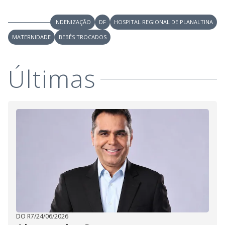
V
o
i
INDENIZAÇÃO
DF
HOSPITAL REGIONAL DE PLANALTINA
MATERNIDADE
BEBÊS TROCADOS
d
Últimas
e
o
DO R7
/
24/06/2026