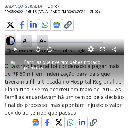
BALANÇO GERAL DF
|
Do R7
29/08/2022 - 16H16
(ATUALIZADO EM
30/03/2024 - 12H07
)
A+
A-
L
o
a
Adicione como fonte preferencial no Google
d
C
P
V
A
P
F
e
o
l
o
v
u
Opens in new window
d
m
a
l
a
l
:
Famílias que tiveram bebês trocados serão indenizados
p
y
t
n
l
4
O Distrito Federal foi condenado a pagar mais
a
a
ç
s
.
por
Notícias
r
r
a
c
1
t
1
r
l
r
2
de R$ 50 mil em indenização para pais que
i
0
1
e
%
l
s
0
e
h
tiveram a filha trocada no Hospital Regional de
e
s
n
a
g
e
r
u
g
Planaltina. O erro ocorreu em maio de 2014. As
n
u
a
d
n
o
d
famílias aguardavam há um tempo pela decisão
s
o
s
final do processo, mas apontam injusto o valor
y
devido ao tempo que passou.
M
u
d