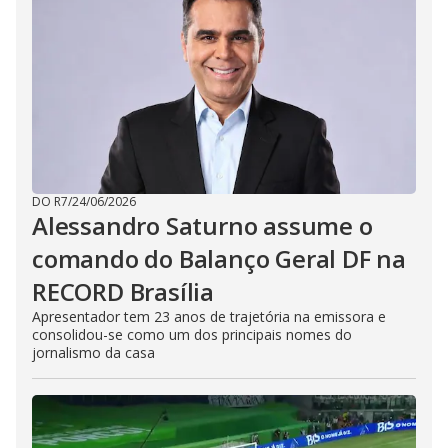
i
d
e
o
DO R7
/
24/06/2026
Alessandro Saturno assume o
comando do Balanço Geral DF na
RECORD Brasília
Apresentador tem 23 anos de trajetória na emissora e
consolidou-se como um dos principais nomes do
jornalismo da casa