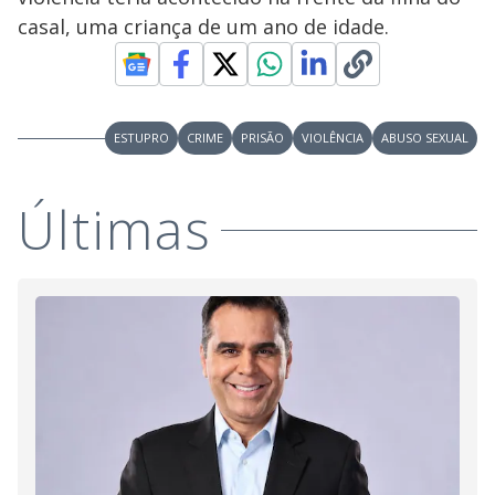
V
o
casal, uma criança de um ano de idade.
i
d
ESTUPRO
CRIME
PRISÃO
VIOLÊNCIA
ABUSO SEXUAL
e
Últimas
o