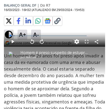
BALANÇO GERAL DF
|
Do R7
16/03/2023 - 16H32
(ATUALIZADO EM
29/03/2024 - 15H53
)
A+
A-
L
o
a
Adicione como fonte preferencial no Google
d
C
P
V
A
P
F
e
o
l
o
v
u
Opens in new window
d
m
a
l
a
l
:
Homem é preso suspeito de estuprar a ex-companheira
p
y
t
n
l
6
Um homem de 29 anos foi preso após invadir a
a
a
ç
s
.
por
Notícias
r
r
a
c
1
t
1
r
l
r
5
casa da ex-namorada com uma arma e abusar
i
0
1
e
%
l
s
0
e
h
sexualmente dela. O casal estaria separado
e
s
n
a
g
e
r
u
g
desde dezembro do ano passado. A mulher tem
n
u
a
d
n
o
d
uma medida protetiva de urgência que impedia
s
o
s
o homem de se aproximar dela. Segundo a
y
polícia, a jovem também relatou que sofreu
agressões físicas, xingamentos e ameaças. Toda
M
u
d
violência teria acontecido na frente da filha do