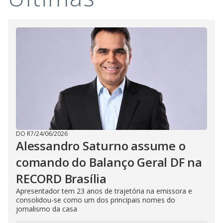
i
d
e
o
DO R7
/
24/06/2026
Alessandro Saturno assume o
comando do Balanço Geral DF na
RECORD Brasília
Apresentador tem 23 anos de trajetória na emissora e
consolidou-se como um dos principais nomes do
jornalismo da casa