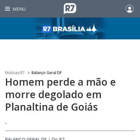
MENU
Noticias R7
Balanço Geral DF
Homem perde a mão e
morre degolado em
Planaltina de Goiás
.
BALANÇO GERAL DF
|
Do R7