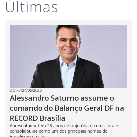
Últimas
i
d
e
o
DO R7
/
24/06/2026
Alessandro Saturno assume o
comando do Balanço Geral DF na
RECORD Brasília
Apresentador tem 23 anos de trajetória na emissora e
consolidou-se como um dos principais nomes do
jornalismo da casa