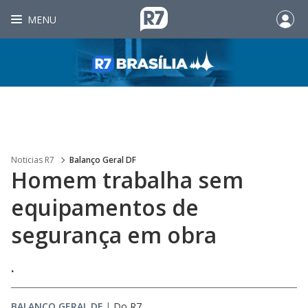
MENU
Noticias R7
Balanço Geral DF
Homem trabalha sem
equipamentos de
segurança em obra
.
BALANÇO GERAL DF
|
Do R7