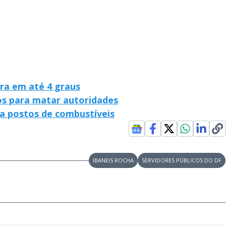
V
i
d
ra em até 4 graus
os para matar autoridades
za postos de combustíveis
e
IBANEIS ROCHA
SERVIDORES PÚBLICOS DO DF
o