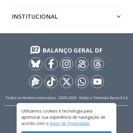
INSTITUCIONAL
BALANÇO GERAL DF
Todos os direitos reservados - 2009-
2026
- Rádio e Televisão Record S.A
Utilizamos cookies e tecnologia para
CARREIRA
FALE CONOSCO
PRIVACIDADE
aprimorar sua experiência de navegação de
TERMOS E CONDIÇÕES DE USO
acordo com o
Aviso de Privacidade
.