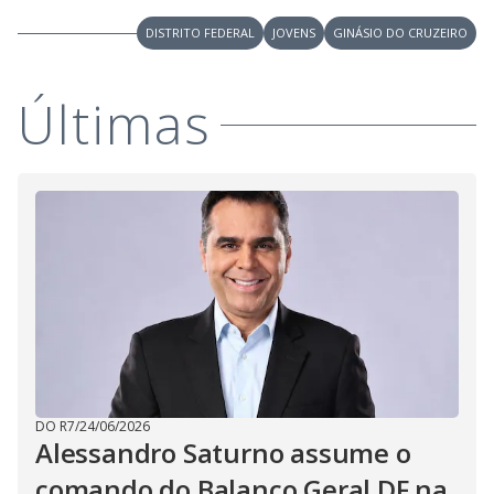
M
V
u
DISTRITO FEDERAL
JOVENS
GINÁSIO DO CRUZEIRO
d
o
i
Últimas
d
e
o
DO R7
/
24/06/2026
Alessandro Saturno assume o
comando do Balanço Geral DF na