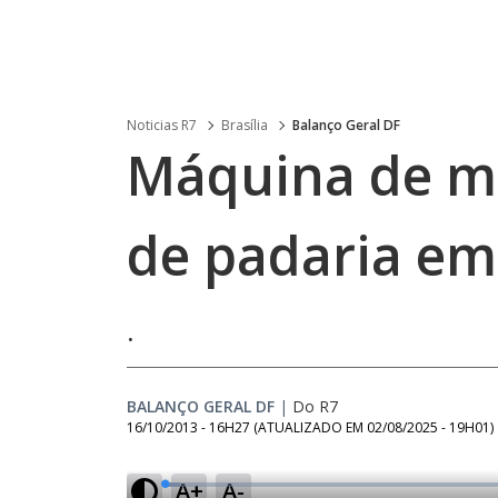
Noticias R7
Brasília
Balanço Geral DF
Máquina de mo
de padaria em
.
BALANÇO GERAL DF
|
Do R7
16/10/2013 - 16H27
(ATUALIZADO EM
02/08/2025 - 19H01
)
A+
A-
L