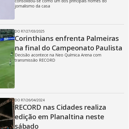
i
consolidou-se como um dos principais nomes do
jornalismo da casa
d
DO R7
/
27/03/2025
Corinthians enfrenta Palmeiras
e
na final do Campeonato Paulista
Decisão acontece na Neo Química Arena com
transmissão RECORD
o
DO R7
/
26/04/2024
RECORD nas Cidades realiza
edição em Planaltina neste
sábado