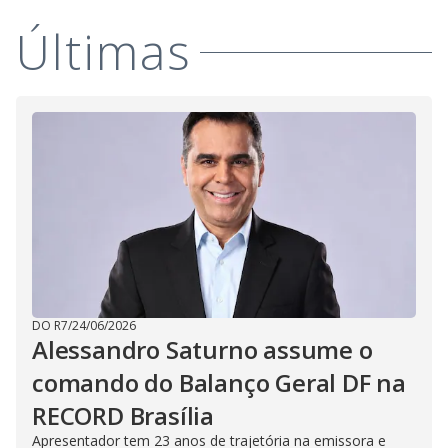
i
Últimas
d
e
o
DO R7
/
24/06/2026
Alessandro Saturno assume o
comando do Balanço Geral DF na
RECORD Brasília
Apresentador tem 23 anos de trajetória na emissora e