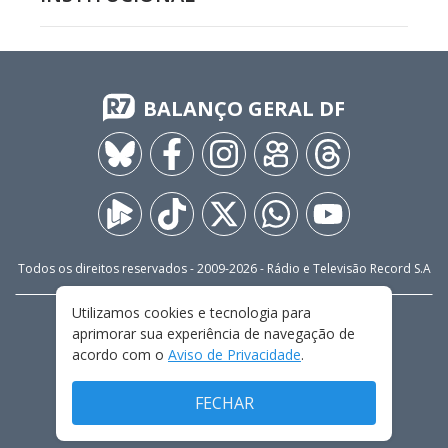
BALANÇO GERAL DF
Todos os direitos reservados - 2009-
2026
- Rádio e Televisão Record S.A
Utilizamos cookies e tecnologia para
CARREIRA
FALE CONOSCO
PRIVACIDADE
aprimorar sua experiência de navegação de
TERMOS E CONDIÇÕES DE USO
acordo com o
Aviso de Privacidade
.
FECHAR