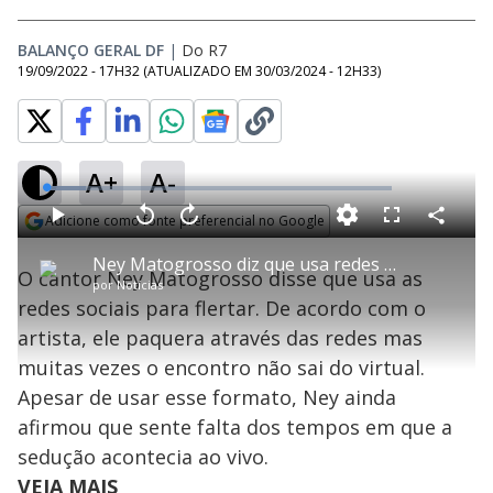
BALANÇO GERAL DF
|
Do R7
19/09/2022 - 17H32
(ATUALIZADO EM
30/03/2024 - 12H33
)
A+
A-
L
o
a
Adicione como fonte preferencial no Google
d
C
P
V
A
P
F
e
o
l
o
v
u
Opens in new window
d
m
a
l
a
l
:
Ney Matogrosso diz que usa redes sociais para paquerar
p
y
t
n
l
1
O cantor Ney Matogrosso disse que usa as
a
a
ç
s
1
por
Notícias
r
r
a
c
.
t
1
r
l
r
5
redes sociais para flertar. De acordo com o
i
0
1
e
6
l
s
0
e
%
h
artista, ele paquera através das redes mas
e
s
n
a
g
e
r
u
g
muitas vezes o encontro não sai do virtual.
n
u
a
d
n
o
d
Apesar de usar esse formato, Ney ainda
s
o
s
afirmou que sente falta dos tempos em que a
y
sedução acontecia ao vivo.
VEJA MAIS
M